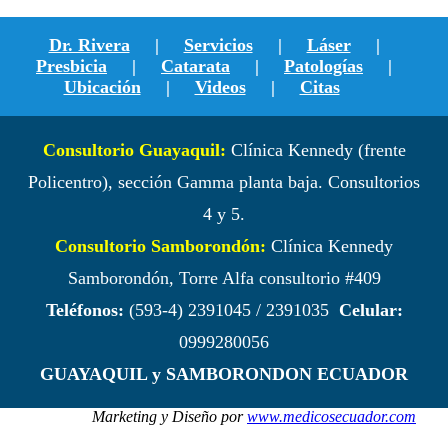
Dr. Rivera
|
Servicios
|
Láser
|
Presbicia
|
Catarata
|
Patologías
|
Ubicación
|
Videos
|
Citas
Consultorio Guayaquil:
Clínica Kennedy (frente
Policentro), sección Gamma planta baja. Consultorios
4 y 5.
Consultorio Samborondón:
Clínica Kennedy
Samborondón, Torre Alfa consultorio #409
Teléfonos:
(593-4) 2391045 / 2391035
Celular:
0999280056
GUAYAQUIL y SAMBORONDON ECUADOR
Marketing y Diseño por
www.medicosecuador.com